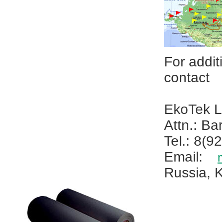
For addit
contact
EkoTek L
Attn.: B
Tel.: 8(9
Email:
Russia, 