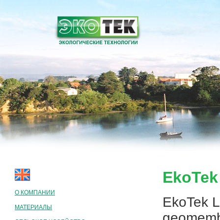
EkoTek 
О КОМПАНИИ
EkoTek Lt
МАТЕРИАЛЫ
geomembr