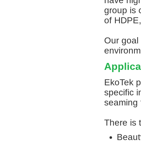
have high
group is
of HDPE,
Our goal 
environme
Applica
EkoTek pr
specific
seaming 
There is 
Beaut