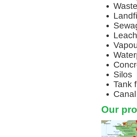
Waste
Landfi
Sewag
Leach
Vapou
Water
Concr
Silos
Tank 
Canal 
Our pro