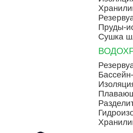
Хранили
Резерву
Пруды-и
Сушка ш
ВОДОХ
Резерву
Бассейн
Изоляция
Плавающ
Раздели
Гидроиз
Хранили